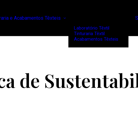
uraria e Acabamentos Têxteis
S
Laboratório Têxtil
Tinturaria Têxtil
Acabamentos Têxteis
ica de Sustentabi